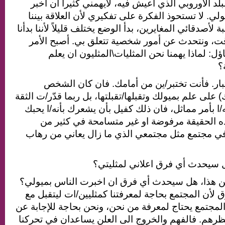
لد الأوروبي الذي أعيش فيه، لايهمني كثيرا ان أخبر
ي. لا تستحوذ الفكرة على تفكيري لأن العلاقة بيننا
أصدقائي المغايرين، بدأ الوضع يختلف قليلاً لأننا بدأنا
قت، ونتحدث عن أمور شخصية تتعلق بي. أصبح الأمر
ل: لماذا يهمنا نحن المثليات\المثليون ان يعلم
؟
تبار. فأنت تختبر/ين من أمامك. فان كان الشخص
(ى علم بميولك وتقبلها/تقبلتها، بل ربما قدّر/ت الثقة
يه/ا بأمر مماثل، فان ذلك كفيل بأن يشعرك بأنه/ا يحبك
الحقيقة مرفوضة او غير متسامحة في كثير من
 في مجتمع مثل مجتمعي الذي ما زال يعاني من رهاب
ل سيحدث أي فرق اعلاني لمثليتي؟
 هذا، هل سيحدث أي فرق ان اخبرت الناس بميولي؟
 لأن المجتمع بحاجة لمعرفتنا كمثليين/ات ليتقبل مع
المجتمع يحتاج لمعرفة من نحن، ونحن بحاجة للإجابة عن
نظرهم. فالفهم والخروج الى العلن يساعدان في تحركنا