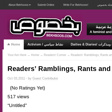
About Bekhsoos
Submit Online
Write For Bekhsoos!
 مجلة بخصوص
Home
Activism / نشاط سياسي
Dailies & Diaries/ 
Security & Violence / أمان وعنف
Misqueerious / متكويريات
Your Are Here
→
Home
→
Readers' Corner
→ Readers’ Ramblings, Rants an
Readers’ Ramblings, Rants and
Oct 03,2011 - by
Guest Contributor
(No Ratings Yet)
517 views
“Untitled”