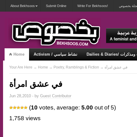
About Bekhsoos
Submit Online
Write For Bekhsoos!
 مجلة بخصوص
Home
Activism / نشاط سياسي
Dailies & Diaries/ 
Security & Violence / أمان وعنف
Misqueerious / متكويريات
Your Are Here
→
Home
→
Poetry, Ramblings & Fiction
→ في عشق امرأة
في عشق امرأة
Jun 28,2010 - by
Guest Contributor
(
10
votes, average:
5.00
out of 5)
1,758 views