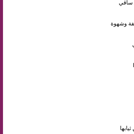
ن ساقي
هفة وشهوة
يابها