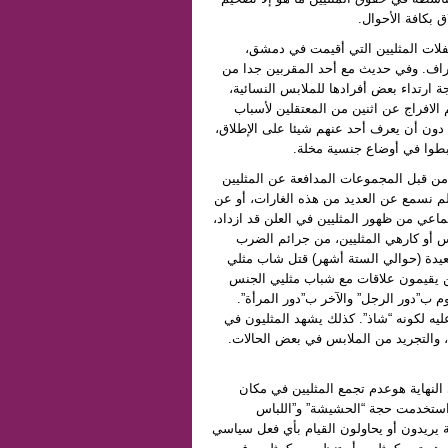
 بكافة الأحوال.
لات المثليين التي أقيمت في دمشق،
راف. وفي حديث مع أحد المقربين جدا من
ارتداء بعض أفرادها للملابس النسائية،
 الافراج عن اثنين من المعتقلين لأسباب
 دون أن يعرف أحد عنهم شيئا على الإطلاق،
بطوا في أوضاع جنسية مخلة.
من قبل المجموعات المدافعة عن المثليين
لم نسمع عن العديد من هذه الغارات، أو عن
تماعي من ظهور المثليين في العلن قد ازداد،
س أو كارهي المثليين، من جرائم الضرب
بعيدة (حوالي الستة أشهر) قتل شاب مثلي
 يقيمون علاقات مع شباب مثليي الجنس
 ب”دور الرجل” والآخر ب”دور المرأة”.
عليه لكونه “شاذ”. كذلك يشهد المثليون في
 والتجريد من الملابس في بعض الحالات.
النهاية هوعدم تجمع المثليين في مكان
 واستخدمت حجة “الحشيشة” و”اللباس
ة يريدون أو يحاولون القيام بأي فعل سياسي