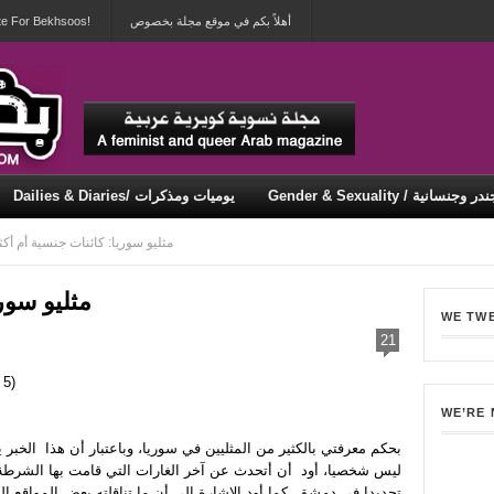
أهلاً بكم في موقع مجلة بخصوص
te For Bekhsoos!
Gender & Sexuali / جندر وجنسانية
Dailies & Diaries/ يوميات ومذكرات
Security & Violence / أمان وعنف
→ مثليو سوريا: كائنات جنسية أم أكث
مثليو سور
WE TW
21
 5)
WE’RE
بحكم معرفتي بالكثير من المثليين في سوريا، وباعتبار أن هذا الخبر
ليس شخصيا، أود أن أتحدث عن آخر الغارات التي قامت بها الشرطة 
تحديدا في دمشق. كما أود الاشارة إلى أن ما تناقلته بعض المواقع ا