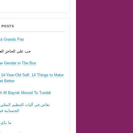
 POSTS
r à Grands Pas
حب على الحاجز ال
he Gender in The Box
14-Year-Old Self: 14 Things to Make
t Better
h W Baynik Moved To Tumblr
نقاش في آليات التنظيم المثلي 
الجنسانية في
ما بدّي 