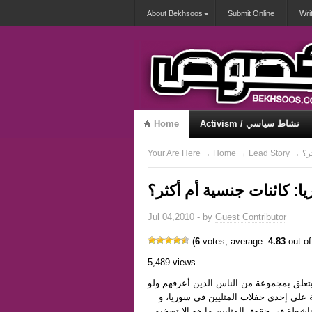
About Bekhsoos
Submit Online
Wri
Activism / نشاط سياسي
Home
Misqueerious / متكويريات
ر؟
Lead Story
→
Home
→
Your Are Here
يا: كائنات جنسية أم أكثر؟
Jul 04,2010 - by
Guest Contributor
(
6
votes, average:
4.83
out of
5,489 views
 يتعلق بمجموعة من الناس الذين أعرفهم ولو
على إحدى حفلات المثليين في سوريا، و
لناشطة في حقوق المثليين ما هو إلا تضخيم