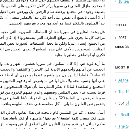
أو اجتماعي لتنظيم أو لتثقيف أنفسهم حول ماهية وجودهم كمثليين او 
10 tea
المجتمع. مازال المثلي في سوريا يركز كامل تفكيره على الجنس والحف
بطبيعة وجوده في مجتمع يرفضه تمام الرفض، بل ويرفض حتى اعتباره 
أنا لا أتمنى بالطبع أن يقبض على أحد لكي يبدأ بالتفكير بمعنى أن يك
يبدأ المثليون بالتفكير فيما هو أبعد من مجرد تعريفهم الجنسي.
TOTAL 
مراقبة كل ما يجري على مواقع التعارف التي يتصفحونها؟ إذا كان أحد 
2057
من الجميع، إنسان غبي! ولكن ما يجعل السلطات السورية تغض البصر
since S
المثليين الموجودين بالآلاف على هذه المواقع لا يتعدى الجنس في الخف
فكري أو اجتماعي متعلق بالمثلية.
ما أريد قوله هو: إذا كان المثليون في سوريا يعيشون القهر والذل وال
MOST R
الحديث عن آمالهم وأحلامهم الأبدية في “التحرر” و”التثقف” و”الح
الإنسانية”، فلماذا إذا يهربون من واقعهم عندما يواجهون أي لحظة خطر
At the
على أنها جنسية بحتة ولا دخل لها في ما يتعرض له رفاقهم المثليين
المجتمع والسلطة؟ لماذا لا يفكر المثلي منا بأن هؤلاء المسجونون ه
Top 1
قريبا بسبب غباء بعض المثليين وضعفهم وعدم عملهم للخروج من قوقع
ا
يتضمن نص القانون ما يلي: “كل مجامعة على خلاف الطبيعة يعاقب ع
أسأل مجددا: كم من المثليين قام بالبحث في هذا القانون البالي الذ
I Real
مثلي فكر بمعنى كلمة “طبيعة”؟ تعريفها؟ ماهيتها؟ أو فكر بأبعاد هذا 
منكم تساءل عن عدم وضوح القانون على الإطلاق أو عن وضوحه الزائ
The Se