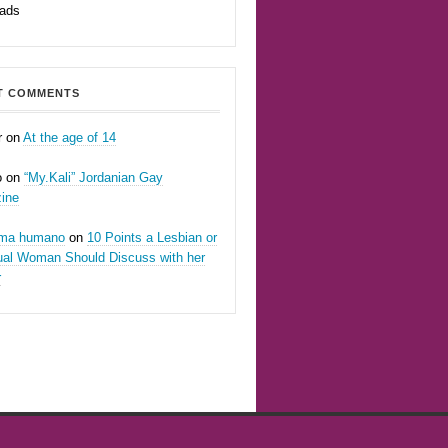
eads
T COMMENTS
r
on
At the age of 14
o
on
“My.Kali” Jordanian Gay
ine
oma humano
on
10 Points a Lesbian or
ual Woman Should Discuss with her
r