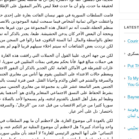
لحقيقة ما حدث، ولو أن ما حدث فعلا ليس بالأمر المقبول على الإطلاق
قامت السلطات السورية في شهر نيسان الفائت بغارة على إحدى حف
واعتقلت حوالي ثمانية أشخاص فيما سمحت لبقية الموجودين بالانص
منظم الحفلة،علمت أنه تم اعتقال هذه المجموعة من دون غيرها بحجة 
LATEST
وبحجة أن البعض الآخر كان يدخن الحشيشة. طبعا، يجدر بالذكر أنه تم
تتعلق بالواسطة والمال. أما الستة الباقون، فما زالوا في السجن من
Couri
لكن ترددت بعض الشائعات أنه سيتم اخلاء سبيلهم قريبا لأنهم لم يض
عسكري
لكن من جهة أخرى، علينا القول أن الحملات التي رافقت هذه الغارة 
هي حملات مبالغ فيها. فأنا بحكم معرفتي بمئات المثليين في سوريا، 
Put T
غارات للشرطة في الأماكن العامة. لكن الجدير بالذكر أن النفور الاج
ومعظم حالات الاعتداء على المثليين يقوم بها أناس من مغايري الجن
To My 
والسرقة والشتم في العلن والذم وأحيانا القتل. فمن فترة ليست بال
You Ge
الجنس بعمر التاسعة عشر على يد مجموعة من مغايري الجنس، ممن
بشرط الحفاظ على النسق الاجتماعي المتغاير والذي هو: أحدهما يقوم
Bayne
وطبعا لم يقبل أهل القتيل بالقدوم لدفنه، ولم يسمحوا لأحد بالصلاة 
سوريا كثيرا من جرائم الاغتصاب من قبل عدد من “الرجال”، والسرقة،
وقوننة
باختصار: ذل على آخر عيار.
 لبنان
لكن بالعودة الى موضوع الغارة، هل لاحظتم أن ما يهم السلطات في 
واحد وبأعداد كبيرة؟ هل لاحظتم أن موضوع المثلية تم التكتم عنه،
تحبّيني
النسائي” على أنها المحور الرئيسي للغارة؟ لا أعتقد بأن مثليي سوري