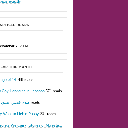
bags exactly
ARTICLE READS
eptember 7, 2009
EAD THIS MONTH
 age of 14
789 reads
0 Gay Hangouts in Lebanon
571 reads
354 reads
هيدي قصتي، هيدي أن
ly Want to Lick a Pussy
231 reads
crets We Carry: Stories of Molesta...