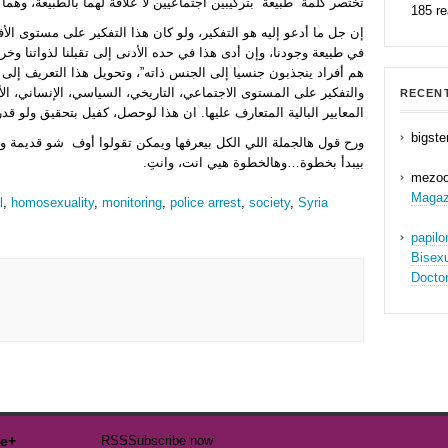
تختصر كلمة “طبيعة” بتركيبين اجتماعيين لا علاقة لهما بالطبيعة، وهما “
185 r
إن جل ما أدعو إليه هو التفكير، ولو كان هذا التفكير على مستوى الأف
في طبيعة وجودنا، وإن أدى هذا في حده الأدنى إلى تقبلنا لذواتنا وخ
هم أفراد ينجذبون جنسيا إلى الجنس ذاته”، وتحويل هذا التعريف إلى “
والتفكير على المستوى الاجتماعي، التاريخي، السياسي، الإنساني، ال
RECEN
المعايير البالية المتعارف عليها. ان هذا لوحصل، كفيل بتحقيق ولو قدر
bigste
ورح قول هالجملة اللي الكل بيعرفها ويمكن تقولوا أوف شو قديمة 
بيبدأ بخطوة…وهالخطوة هيي انت، وانتِ.
mezo
Magaz
l
,
homosexuality
,
monitoring
,
police arrest
,
society
,
Syria
papil
Bisex
Docto
e+
RSS
Subscribe now