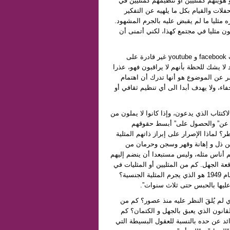
هويتهم كمثليين أو تنظيمهم كمثليين في
لات والقيام بكل ما يلهيه عن التفكير
مثليا ما لم يقبض عليه بالجرم المشهود.
ون مثليا في مجتمع كهذا، لكني أتمنى أن
هل يعتقد المثليون في سوريا حقا أن السلطات السورية التي حجبت facebook و youtube غير قادرة على
لا يشك للحظة بأنهم لا يراقبون فهو، عذرا
 عن الموضوع هو أنها تدرك أن اهتمام
اء، ولا يهدف أبدا الى أي تنظيم ثقافي أو
اكتئاب الذي يدعون، وإذا كانوا لا يملون من
ديث عن” والحصول على” أبسط حقوقهم
؟ لماذا الإصرار على إبراز ذاتهم المثلية
 من ذل و إهانة وقهر وسجن وحرمان من
م أناس مثله، وليس مستبعدا أن ينضم إليهم
ة الجهل. كم من المثليين أو المثليات في
سوريا يعرفون بأن المادة 520 من قانون العقوبات 148 الصادر في عام 1949 هو الذي يجرم المثلية الجنسية؟
ليها بالحبس حتى ثلاث سنوات”.
ي لم يُلقَ النظر عليه منذ عصور؟ كم من
القانون الذي يعبق بالجهل و الكتمان؟ كم
د عن حده بالنسبة للعقول البسيطة التي