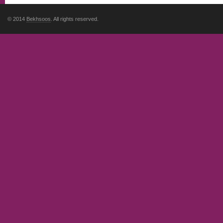
© 2014
Bekhsoos
. All rights reserved.