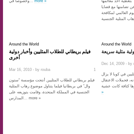
وخصوصا في…
more »
 بتغطية أحد معالمها
عن تضامنها مع قضايا
يوم العالمي لمكافحة
اب المثلية الجنسية
Around the World
Around the World
ولية مثلية سريعة
فيلم بريطاني للطلاب المثليين وأخبار دولية
أخرى
Dec 14, 2009 - by
Mar 16, 2010 - by
rouba
1
يين في كوبا لا يزال
نه، فحملات الاعتقال
فيلم بريطاني للطلاب المثليين أنتجت مؤسسة “ستون
وال” في بريطانيا فيلما يتناول موضوع رهاب المثلية
الجنسية في المملكة المتحدة، وقامت بتوزيعه على
»
المدارس… more »