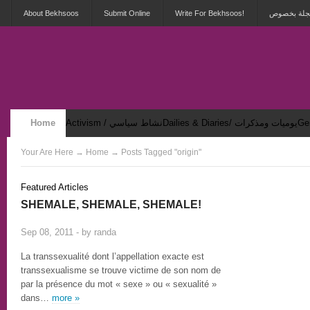
About Bekhsoos
Submit Online
Write For Bekhsoos!
 مجلة بخصوص
Home
Activism / نشاط سياسي
Dailies & Diaries/ يوميات ومذكرات
Security & Violence / أمان وعنف
Your Are Here
→
Home
→ Posts Tagged "origin"
Featured Articles
SHEMALE, SHEMALE, SHEMALE!
2
Sep 08, 2011 - by
randa
La transsexualité dont l’appellation exacte est
transsexualisme se trouve victime de son nom de
par la présence du mot « sexe » ou « sexualité »
dans…
more »