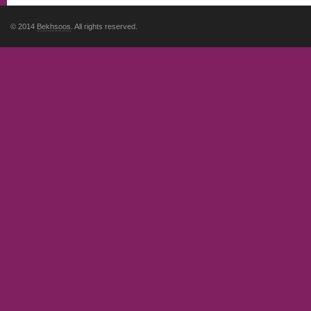
© 2014
Bekhsoos
. All rights reserved.