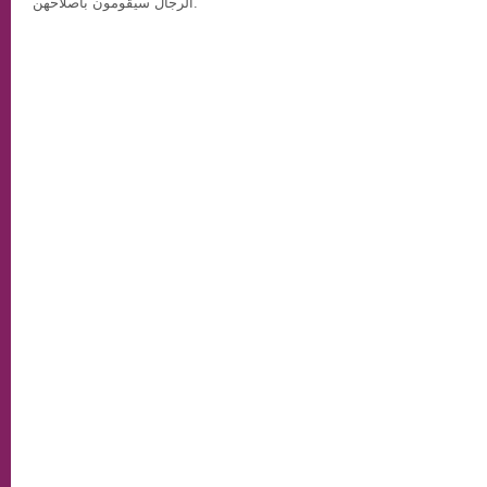
الرجال سيقومون باصلاحهن.