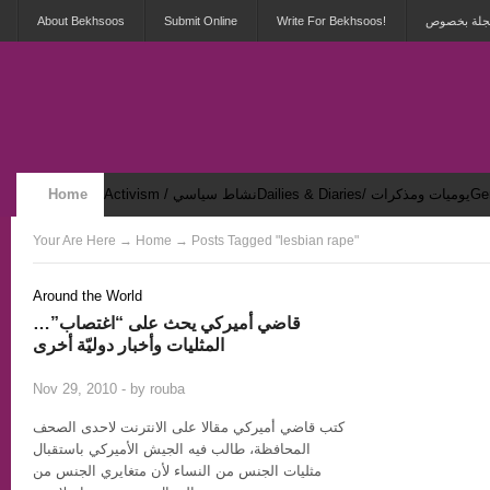
About Bekhsoos
Submit Online
Write For Bekhsoos!
 مجلة بخصوص
Home
Activism / نشاط سياسي
Dailies & Diaries/ يوميات ومذكرات
Security & Violence / أمان وعنف
Your Are Here
→
Home
→ Posts Tagged "lesbian rape"
Around the World
…قاضي أميركي يحث على “اغتصاب”
المثليات وأخبار دوليّة أخرى
1
Nov 29, 2010 - by
rouba
كتب قاضي أميركي مقالا على الانترنت لاحدى الصحف
المحافظة، طالب فيه الجيش الأميركي باستقبال
مثليات الجنس من النساء لأن متغايري الجنس من