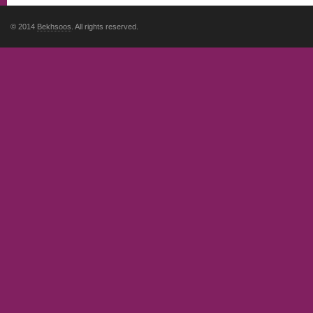
© 2014
Bekhsoos
. All rights reserved.