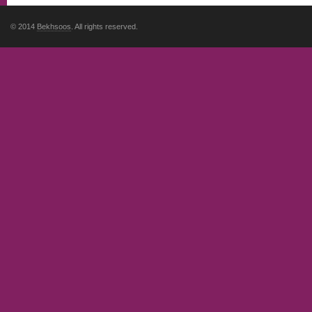
© 2014
Bekhsoos
. All rights reserved.