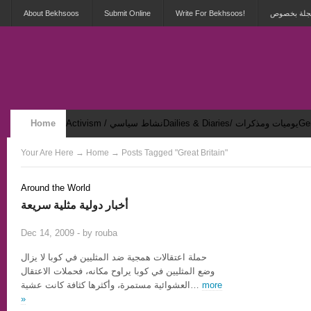
About Bekhsoos
Submit Online
Write For Bekhsoos!
 مجلة بخصوص
Home
Activism / نشاط سياسي
Dailies & Diaries/ يوميات ومذكرات
Security & Violence / أمان وعنف
Your Are Here
→
Home
→ Posts Tagged "Great Britain"
Around the World
أخبار دولية مثلية سريعة
0
Dec 14, 2009 - by
rouba
حملة اعتقالات همجية ضد المثليين في كوبا لا يزال
وضع المثليين في كوبا يراوح مكانه، فحملات الاعتقال
العشوائية مستمرة، وأكثرها كثافة كانت عشية…
more
»