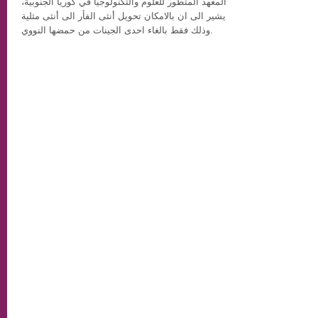
المعهد المتطور للعلوم والتكنولوجيا في كوريا الجنوبية،
يشير الى ان بالامكان تحويل أنثى الفأر الى أنثى مثلية
وذلك فقط بالغاء احدى الجينات من حمضها النووي.