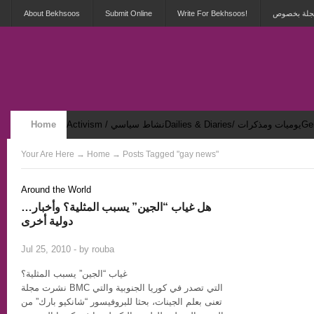
About Bekhsoos
Submit Online
Write For Bekhsoos!
 مجلة بخصوص
Home
Activism / نشاط سياسي
Dailies & Diaries/ يوميات ومذكرات
Security & Violence / أمان وعنف
Your Are Here
→
Home
→ Posts Tagged "gay news"
Around the World
…هل غياب “الجين” يسبب المثلية؟ وأخبار
دولية أخرى
2
Jul 25, 2010 - by
rouba
غياب “الجين” يسبب المثلية؟
نشرت مجلة BMC التي تصدر في كوريا الجنوبية والتي
تعنى بعلم الجينات، بحثا للبروفيسور “شانكيو بارك” من