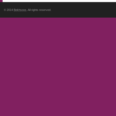
© 2014
Bekhsoos
. All rights reserved.