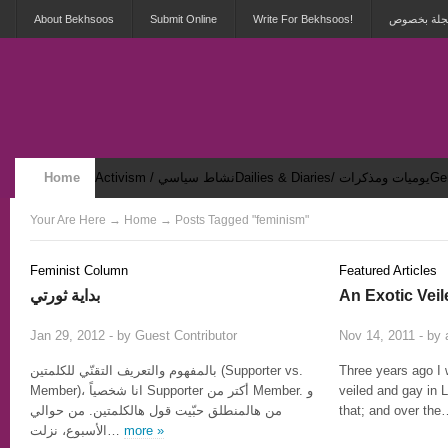
About Bekhsoos
Submit Online
Write For Bekhsoos!
 مجلة بخصوص
Home
Activism / نشاط سياسي
Dailies & Diaries/ يوميات ومذكرات
Security & Violence / أمان وعنف
Your Are Here
→
Home
→ Posts Tagged "feminism"
Feminist Column
Featured Articles
بداية ثورتي
An Exotic Ve
0
Jan 29, 2012 - by
Guest Contributor
Nov 14, 2011 - by
بالمفهوم والتعريف التقنّي للكلمتين (Supporter vs.
Three years ago I 
Member)، انا شخصياً Supporter أكتر من Member. و
veiled and gay in 
من هالمنطلق حبّيت قول هالكلمتين. من حوالي
that; and over th
الأسبوع، نزلت…
more »