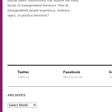
journal seeks submissions that explore the many
facets of transgendered feminism. How do
transgendered people experience, embrace,
reject, or practice feminism?
Twitter
Facebook
G
Follow us
Become our fan
Jo
ARCHIVES