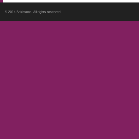
© 2014
Bekhsoos
. All rights reserved.