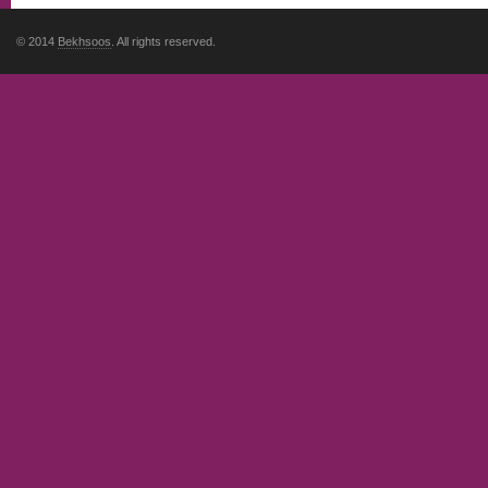
© 2014
Bekhsoos
. All rights reserved.