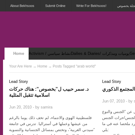
 مجلة بخصوص
Write For Bekhsoos!
Submit Online
About Bekhsoos
Dailies & Diaries/ يوميات ومذكرات
Activism / نشاط سياسي
Home
Security & Violence / أمان وعنف
Your Are Here
→
Home
→ Posts Tagged "arab world"
Lead Story
Lead Story
د. سمر حبيب ل”بخصوص”: هناك حركات
اسلامية تتقبل المثلية
Jun 07, 2010 - by
3
Jun 20, 2010 - by
samira
 عن “الجنس والنوع
 الجنس/حرات الجنس
فلسطينية الهوى والانتماء، لم تخف ذلك يوما بالرغم
د ملخصا عنه في ما
من عيشها وعملها في أستراليا. تدرس في جامعة
يلي:
“سيدني الغربية”، وتختص بمسائل الجنسانية والنسوية