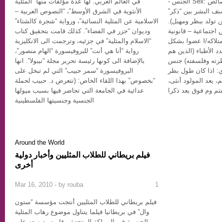
- الجنس Sex: هو مركب اجتماعي بناء على الخصائص
في العالم العربي. لها عدة مؤلفات منها “المثلية
صنف البشر بين “ذكر”
الأنثوية في الشرق الأوسط”، “النصوص العربية –
 تولد ببظر ومهبل).
الاسلامية عن المثلية النسائية”، ورواية “شجرة كالشتاء”
جتماعية – قانونية
وديوان “جزر في الفضاء”. كذلك قامت بتحقيق كتاب
تلاكه/ا عضوا بشكل
“الاسلام والمثلية” في جزئيه، وترجمت الى الانكليزية
د الأطباء (الذين هم
رواية “أنا هي أنت” للبروفيسورة “الهام منصور”،
ظرته وفلسفته) جنس
بالإضافة الى كونها رئيسة تحرير مجلة “نيبولا”. انها
ي: اذا كان طول بظر
البروفيسورة “سمر حبيب” التي لم تبخل على
ين 0.25 سنتم و0.85 سنتم، يعد المولود أنثى،
“بخصوص” بهذا اللقاء الخاص: (تتعرض د. حبيب لحملة
عدائية في الجامعة التي تحاضر فيها بسبب ميولها
الجنسية وجنسيتها الفلسطينية
Around the World
فيلم بريطاني للطلاب المثليين وأخبار دولية
أخرى
Mar 16, 2010 - by
rouba
1
فيلم بريطاني للطلاب المثليين أنتجت مؤسسة “ستون
وال” في بريطانيا فيلما يتناول موضوع رهاب المثلية
الجنسية في المملكة المتحدة، وقامت بتوزيعه على