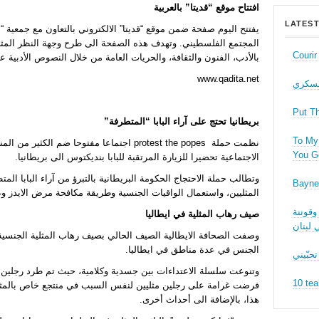
افتتاح موقع “قديتا” بالعربية
LATEST
يفتتح اليوم صفحة ضمن موقع “قديتا” الالكتروني بالتعاون مع جمعية “
المجتمع الفلسطيني. وتهدف هذه الصفحة الى طرح وجهة النظر المثل
Couri
بالأدب، الفنون والثقافة، والحريات العامة من خلال النصوص الأدبية ع
www.qadita.net
عسكري
Put T
بريطانيا تحتج على آراء البابا “المتطرفة”
To My 
نظمت حملة protest the popes ا
جتماعا مفتوحا ضم الكثير من المن
You Ge
الاجتماعية تحضيرا للزيارة المرتقبة للبابا بنديكتوس الى بريطانيا.
وتطالب حملة الاحتجاج الحكومة البريطانية بالتبرؤ من آراء البابا ا
Bayne
المثليين، واستعمال الواقيات الجنسية وطريقة مكافحة مرض الايدز وغ
وقوننة
صيف رهاب المثلية في ايطاليا
 لبنان
وصفت الصحافة الايطالية الصيف الحالي بصيف
رهاب المثلية الجنسية
الجنس في عدة مناطق في ايطاليا.
تحبّيني
وتنوعت سلسلة الاعتداءات بين جسدية وكلامية، حيث تم طرد رجلين ق
10 tea
فرضت غرامة على رجلين مثليين لنفس السبب في منتجع خاص بالمثل
هذا، بالإضافة الى أحداث أخرى.