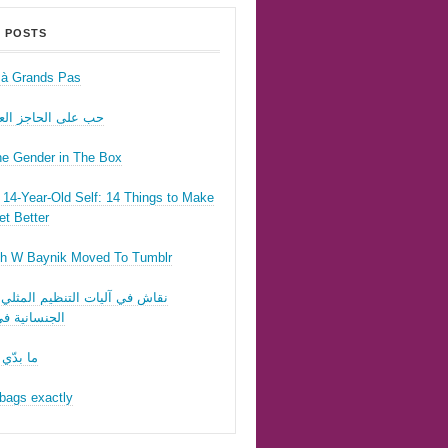
 POSTS
r à Grands Pas
حب على الحاجز ال
he Gender in The Box
14-Year-Old Self: 14 Things to Make
t Better
h W Baynik Moved To Tumblr
نقاش في آليات التنظيم المثلي 
الجنسانية في
ما بدّي 
bags exactly