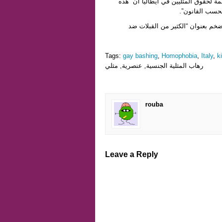
ة لحقوق المثليين في ايطاليا أن “هذه
حسب القانون”.
النائبة المثلية باولا كونشيا، فقد أعلنت أنها ستنظم حدث kiss-in ضخم بعنوان “الكثير من القبلات ضد
Tags:
gay bashing
,
Homophobia
,
Italy
,
k
رهاب المثلية الجنسية, عنصرية, مثلي
rouba
Leave a Reply