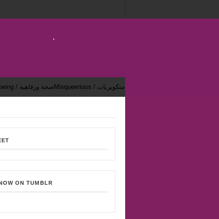
Misqueerious / متكويريات
Health & Well-being / صحة ورفاهية
EET
 NOW ON TUMBLR
Bekhsoos