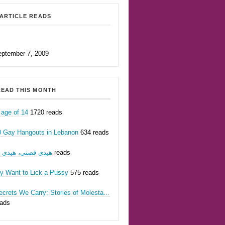
ARTICLE READS
eptember 7, 2009
EAD THIS MONTH
 age of 14
1720 reads
0 Gay Hangouts in Lebanon
634 reads
623 reads
هيدي قصتي، هيدي أن
ly Want to Lick a Pussy
575 reads
crets We Carry: Stories of Molesta...
eads