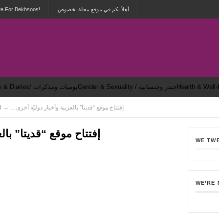
أهلاً بكم في موقع مجلة بخصوص
te For Bekhsoos!
Gender & Sexuality / جندر وجنسانية
Dailies & Diaries/ يوميات ومذكرات
→ Around the World → …إفتتاح موقع “قديتا” بالعربية وأخبار دوليّة أخرى
…إفتتاح موقع “قديتا” بال
WE TW
1
WE’RE