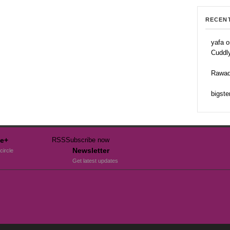
RECEN
yafa o
Cuddl
Rawad
bigste
e+
RSS
Subscribe now
Newsletter
circle
Get latest updates