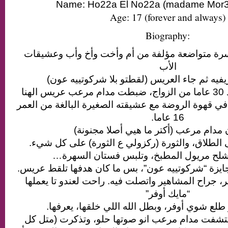
Name: Ho22a El No22a (madame Mor3
Age: 17 (forever and always)
Biography:
رة متواضعة مؤلفة من أم وأخت وأخ وأب وعشيقات
الأب‬
فيه ثم جاء العريس (لقطتو بلا شركوتييه عون
تزوجت وانسترت. وبعد 30 عاما من الزواج، ضبطت مدام مرعب عريس الهنا
( في قهوة الروضة مع عشيقته الصغيرة البالغة من العمر
16 عاما.‬
ن مدام مرعب (أكتر ما هيي أصلا مجنونة
 الطلاق، والثورة (ركزولي ع الثورة) على كل شيء
تشلح مريول المطبخ، وتلبس فستان السهرة
ايزة “شركوتييه عون”، بس ما كان هدفها تلقط عريس
 جراح المشاهير واتصلت فيه. راحت لعندو تا يعملها
“مايك أوفر”
 طلع شوي أوفر، وبطل الله اللي خلقها، يعرفها
اكتشفت مدام مرعب انو صوتها حلو، وتذكرت (متل كل