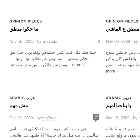
OPINION PIECES
OPINION PIECES
منطق ع الماشي
ما حكوا منطق
Nov 16, 2009 - by
ma7ada
9
Nov 08, 2009 - by
ى ناس حاملين سلاح
جينا هيك بكل قلب كبير، حكيناهن وقلنالن يا خيّ تعوا
… بالعكس كان بدكن
نحكي منطق… انه ليش عم تحكوا هيك وهيك…
وا جهة معينة… بس…
ومفوتين حالكن، بس مش مفوتيننا… more »
more »
ARABIC عربي
ARABIC عربي
يا بنات الميم
مش مهم
10
Oct 26, 2009 - by
ma7ada
Oct 19, 2009 - by
 دريم قديم يا بنات
في حديث كتير مهم… بدنا نحكيكي فيه… امي
، بدون ما ولّع حياتي
سألتني… انت مثل ما انا حاسة؟؟؟ قلتلها، هل هالشي