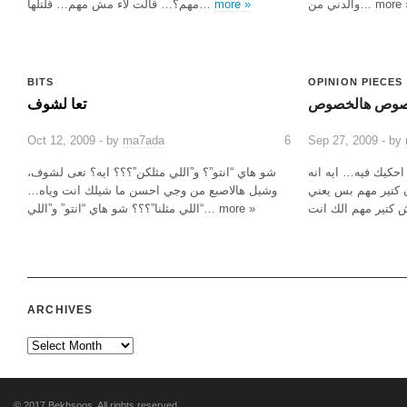
لدني من… more »
more »
مهم؟… قالت لاء مش مهم… قلتلها…
BITS
OPINION PIECES
صوص هالخصوص
تعا لشوف
Oct 12, 2009 - by
ma7ada
6
Sep 27, 2009 - by
حكيك فيه… ايه انه
شو هاي “انتو”؟ و”اللي مثلكن”؟؟؟ ايه؟ تعى لشوف،
كتير مهم بس يعني
وشيل هالاصبع من وجي احسن ما شيلك انت وياه…
“اللي مثلنا”؟؟؟ شو هاي “انتو” و”اللي… more »
ARCHIVES
© 2017
Bekhsoos
. All rights reserved.