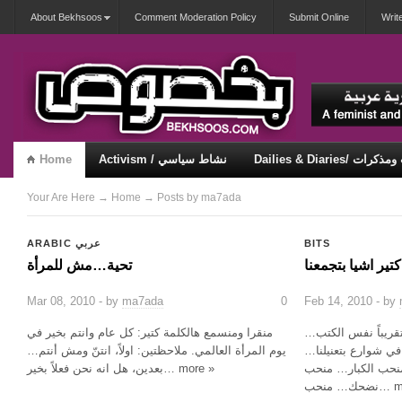
About Bekhsoos
Comment Moderation Policy
Submit Online
Writ
Dai/ يوميات ومذكرات
Activism / نشاط سياسي
Home
Security & Violence / أمان وعنف
Misqueerious / متكويريات
Your Are Here
→
Home
→ Posts by ma7ada
BITS
ARABIC عربي
تير اشيا بتجمعنا
تحية…مش للمرأة
Mar 08, 2010 - by
ma7ada
0
Feb 14, 2010 - by
تقريباً نفس الكتب…
منقرا ومنسمع هالكلمة كتير: كل عام وانتم بخير في
 شوارع بتعنيلنا…
يوم المرأة العالمي. ملاحظتين: اولاً، انتنّ ومش أنتم…
نحب الكبار… منحب
بعدين، هل انه نحن فعلاً بخير… more »
… more »