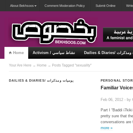
About Bekhsoos
Comment Moderation Policy
Submit Online
Writ
Home
Activism / نشاط سياسي
Dailies & Diaries/ 
Security & Violence / أمان وعنف
Misqueerious / متكويريات
Your Are Here
→
Home
→ Posts Tagged "sexuality"
DAILIES & DIARIES/ يوميات ومذكرات
PERSONAL STOR
Familiar Voice
Feb 06, 2012 - by
Part I “Baddi i7ki
pretty sure that t
conversations are 
more »