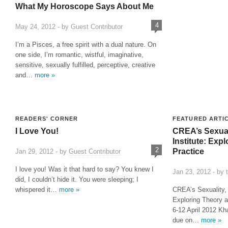
What My Horoscope Says About Me
4
May 24, 2012 - by
Guest Contributor
I’m a Pisces, a free spirit with a dual nature. On
one side, I’m romantic, wistful, imaginative,
sensitive, sexually fulfilled, perceptive, creative
and…
more »
READERS' CORNER
FEATURED ARTI
I Love You!
CREA’s Sexual
Institute: Exp
2
Practice
Jan 29, 2012 - by
Guest Contributor
I love you! Was it that hard to say? You knew I
Jan 23, 2012 - by
did, I couldn’t hide it. You were sleeping; I
whispered it…
more »
CREA’s Sexuality, 
Exploring Theory a
6-12 April 2012 Kh
due on…
more »