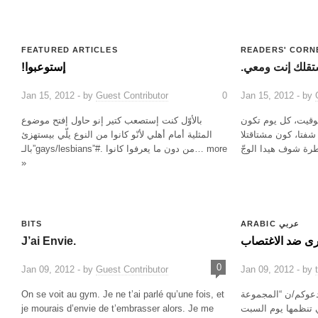
FEATURED ARTICLES
READERS' CORN
.قلك إنت ومعي
!إستوعبوا
Jan 15, 2012 - by
Guest Contributor
0
Jan 15, 2012 - by
وقيت، كل يوم تكون
بالأوّل كنت إستصعب كتير إنو حاول إفتح موضوع
 شفتا، كون مشتاقتلا
المثلية أمام أهلي لأنّو كانوا من النوع يلّي بيستهزئ
بالـ”gays/lesbians”#. من دون ما يعرفوا كانوا… more
»
BITS
ARABIC عربي
J’ai Envie.
برى ضد الاغتصاب
0
Jan 09, 2012 - by
Guest Contributor
Jan 09, 2012 - by
On se voit au gym. Je ne t’ai parlé qu’une fois, et
 كانون الثاني 2012 – تدعوكم/ن “المجموعة
je mourais d’envie de t’embrasser alors. Je me
ي تنظمها يوم السبت