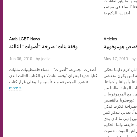
منها ما يثير نقاشات
نا كنساء في مجتمع
يقدس الذكورية!
Arab LGBT News
Articles
صص هوموفوبية
وقفة بنات: صرخة “أصوات” الثالثة
7
Jun 06, 2010 - by
joelle
May 17, 2010 - by
للي لازم دايما نحكي
أصدرت مجموعة “أصوات” – نساء فلسطينيات مثليات
صة لمن يكون متفشي
كتابا جديدا بعنوان “وقفة بنات“، هو الكتاب الثالث الذي
نا وأمهاتنا وأخواتنا
تنشره المجموعة منذ تأسيسها. وعلى غرار كتاب…
more »
ب المثلية، طلبنا من
بهن مع الهوموفوبيا
ووصلونا هالقصص:
اً. بعدني بتذكر كتير
ين إديي ما كان بدي
خايفة، ولما الحكيم
 فراش الموت، حسيت
ان صرلي عشر سنين