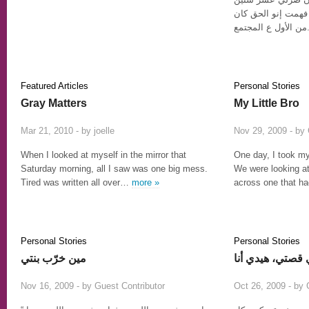
فهمت إنو الحق كان
لأول ع المجتمع
Featured Articles
Personal Stories
Gray Matters
My Little Bro
10
Mar 21, 2010 - by
joelle
Nov 29, 2009 - by
When I looked at myself in the mirror that
One day, I took my
Saturday morning, all I saw was one big mess.
We were looking a
Tired was written all over…
more »
across one that h
Personal Stories
Personal Stories
 قصتي، هيدي أنا
مين خرّب بنتي
1
Nov 16, 2009 - by
Guest Contributor
Oct 26, 2009 - by