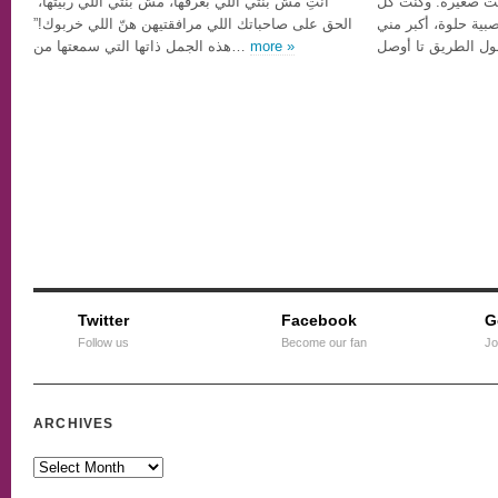
ت صغيرة. وكنت كل
“انتِ مش بنتي اللي بعرفها، مش بنتي اللي ربيتها،
بية حلوة، أكبر مني
الحق على صاحباتك اللي مرافقتيهن هنّ اللي خربوك!”
هذه الجمل ذاتها التي سمعتها من…
more »
Twitter
Facebook
G
Follow us
Become our fan
Jo
ARCHIVES