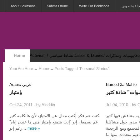
About Bekhsoos
Submit Online
Write For Bekhsoos!
 مجلة بخصوص
Home
Activism / نشاط سياسي
Dailies & Diaries/ يوميات ومذكرات
Security & Violence / أمان وعنف
Your Are Here
→
Home
→ Posts Tagged "Personal Stories"
Arabic عربي
Bareed 3a Mahlo
بإمتياز
4
Oct 24, 2011 - by
Aladdin
Jul 04, 2010 - by
G
ة منناقش فيها كتير
كنت عم فكر إكتب مقال عن الامتياز، لأن هالكلمة كتير
 بيدور حول مشاكلنا
عم بسمعا ، إنو “إنت بتتمتع بإمتياز هني ما عندن إياه”
رغم إنو…
more »
يم متعددة، منها ما