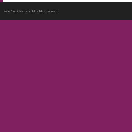
© 2014
Bekhsoos
. All rights reserved.