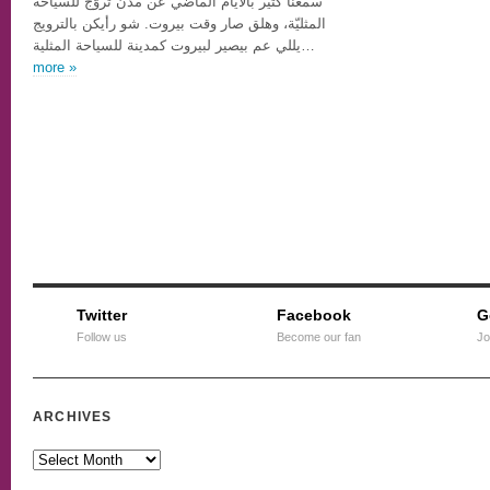
سمعنا كتير بالأيام الماضي عن مدن تروّج للسياحة
المثليّة، وهلق صار وقت بيروت. شو رأيكن بالترويج
يللي عم بيصير لبيروت كمدينة للسياحة المثلية…
more »
Twitter
Facebook
G
Follow us
Become our fan
Jo
ARCHIVES