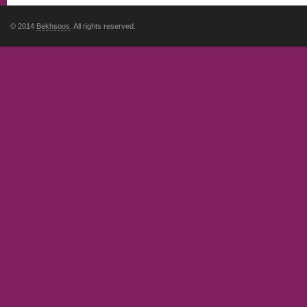
© 2014
Bekhsoos
. All rights reserved.