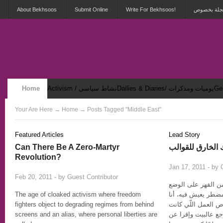
About Bekhsoos
Submit Online
Write For Bekhsoos!
 مجلة بخصوص
Home
Activism / نشاط سياسي
Dailies & Diaries/ يوميات ومذكرات
Security & Violence / أمان وعنف
Your Are Here
→
Home
→ Posts Tagged "Middle East"
Featured Articles
Lead Story
Can There Be A Zero-Martyr
 الخارق للقوالب
Revolution?
Jan 17, 2011 - by
4
Feb 20, 2011 - by
Guest Contributor
من القهر على الوضع
The age of cloaked activism where freedom
مضطر يعيش فيه، أنا
fighters object to degrading regimes from behind
العمل اللّي كانت
screens and an alias, where personal liberties are
جع عالبيت وإقرا عن