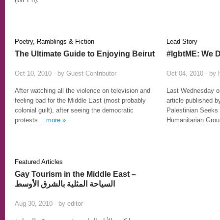
Poetry, Ramblings & Fiction
Lead Story
The Ultimate Guide to Enjoying Beirut
#lgbtME: We D
11
Oct 10, 2010 - by
Guest Contributor
Oct 04, 2010 - by
After watching all the violence on television and
Last Wednesday on 
feeling bad for the Middle East (most probably
article published b
colonial guilt), after seeing the democratic
Palestinian Seeks 
protests…
more »
Humanitarian Gro
Featured Articles
Gay Tourism in the Middle East –
السياحة المثلية بالشرق الأوسط
3
Aug 30, 2010 - by
editor