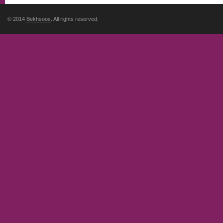
© 2014
Bekhsoos
. All rights reserved.