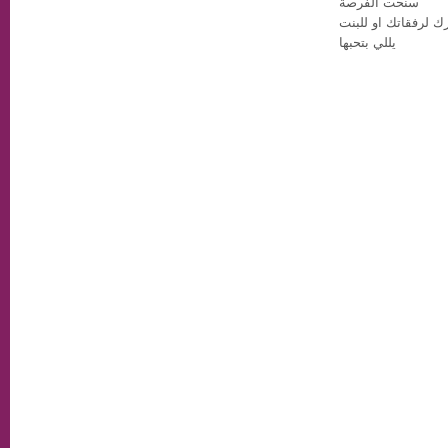
سنحت الفرصة
 لرفقاتك او للبنت
يللي بتحبها