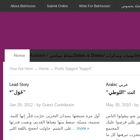
About Bekhsoos
Submit Online
Write For Bekhsoos!
 مجلة بخصوص
Home
Activism / نشاط سياسي
Dailies & Diaries/ يوميات ومذكرات
Security & Violence / أمان وعنف
Your Are Here
→
Home
→ Posts Tagged "faggot"
Lead Story
Arabic عربي
“انت “اللوطي
*”خَوَل”
2
Jan 29, 2012 - by
Guest Contributor
May 30, 2010 - by
ن شو بيقولوا الناس
أول مرة سمعتها بميدان التحرير، جرّبت فكّر إنها كلمة،
ور يللي فرضوا عليك
شتيمة، مسبّة، سقط منها معناها القديم، وبقيت قدرتها
على الشتم. حاولت اتحجج باللغة اللي…
more »
المجتمع
تجرب تبرهنها كل ما