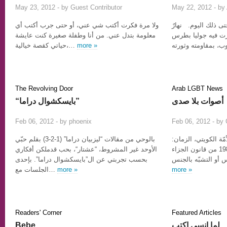
0
May 23, 2012 - by
Guest Contributor
May 22, 2012 - by
تى ذلك اليوم. نهارٌ
ولا مرة فكرت أكتب شي عني، أو حتى جرب أكتب أي
رت فيه جوليا بطرس
معلومة بتدل عني. من أنا وطفلة صغيرة كنت عايشة
حياتي كقصة خيالية،…
more »
The Revolving Door
Arab LGBT News
أصوات بلا صدى
“بايسكشوال دراما”
8
Feb 06, 2012 - by
phoenix
Feb 06, 2012 - by
مّة الكويتي، الزمان
بالوحي من مقالات “ليزبيان دراما” (1-2-3) بقلم حبّي
مجلس ٢٠٠٦ وبعد تعديل المادة 198 من قانون الجزاء
الأوحد غير المشروط، “عشتار“، بحب قدملكن أفكاري
بحسب تجربتي عن ال”بايسكشوال دراما”. بإحدى
الجلسات مع…
more »
more »
Readers' Corner
Featured Articles
Bebe
لما إنسى إكتب