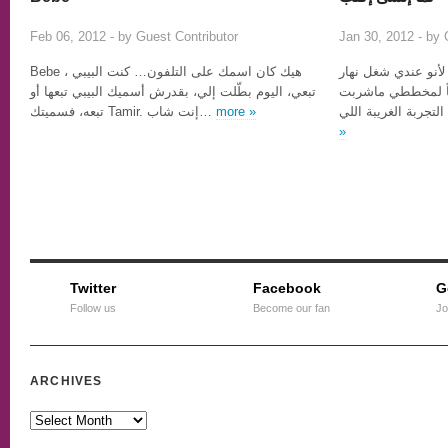
1
Feb 06, 2012 - by
Guest Contributor
Jan 30, 2012 - by
 لأنو عندي شغل نهار
Bebe ، هيك كان اسمك على التلفون… كنت البيبي
اً لمخططي ماشربت
تبعي، اليوم بطّلت إلي، بقدرش أسميك البيبي تبعها أو
تبعه، فسميتك Tamir. إنت شاب…
more »
»
Twitter
Facebook
G
Follow us
Become our fan
Jo
ARCHIVES