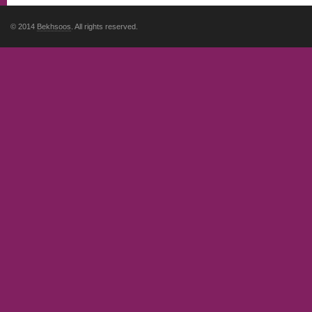
© 2014
Bekhsoos
. All rights reserved.