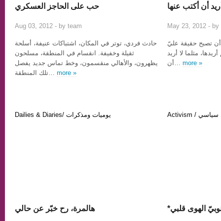
أريد أن أكتب عنها
حب على الحاجز العسكري
2
Aug 03, 2012 - by
team
May 23, 2012 - by
ا أن تصبح حقيقة عليّ
حادث فردي، توتر في المكان، اشتباكات عنيفة، أسلحة
ريدها، مثلما لا أريد
ثقيلة وخفيفة. انقسام في المنطقة، مسلحون
يظهرون، والأهالي منقسمون، وخط تماس جديد يفصل
أن…
more »
تلك المنطقة…
more »
Activism / ي
Dailies & Diaries/ يوميات ومذكرات
*بيّ الهوى قلبي
هالمرة، رح خبّر عن حالي