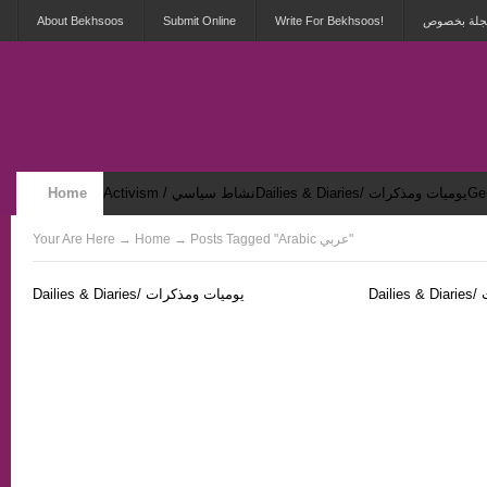
About Bekhsoos
Submit Online
Write For Bekhsoos!
 مجلة بخصوص
Home
Activism / نشاط سياسي
Dailies & Diaries/ يوميات ومذكرات
Security & Violence / أمان وعنف
Your Are Here
→
Home
→ Posts Tagged "Arabic عربي"
D
Dailies & Diaries/ يوميات ومذكرات