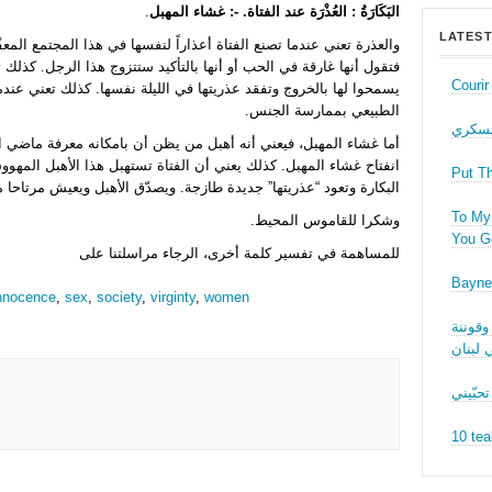
.
البَكَارَةُ : العُذْرَة عند الفتاة. -: غشاء المهبل
LATEST
والعذرة تعني عندما تصنع الفتاة أعذاراً لنفسها في هذا المجتمع ا،
فتقول أنها غارقة في الحب أو أنها بالتأكيد ستتزوج هذا الرجل. كذلك ت
Couri
يسمحوا لها بالخروج وتفقد عذريتها في الليلة نفسها. كذلك تعني عندم
الطبيعي بممارسة الجنس.
عسكري
أما غشاء المهبل، فيعني أنه أهبل من يظن أن بامكانه معرفة ماضي الف
انفتاح غشاء المهبل. كذلك يعني أن الفتاة تستهبل هذا الأهبل المهو
Put T
البكارة وتعود “عذريتها” جديدة طازجة. ويصدّق الأهبل ويعيش مرتاحا .
To My 
وشكرا للقاموس المحيط.
You Ge
للمساهمة في تفسير كلمة أخرى، الرجاء مراسلتنا على
Bayne
nnocence
,
sex
,
society
,
virginty
,
women
وقوننة
 لبنان
تحبّيني
10 tea