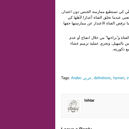
لمعفّن كي تستطيع ممارسة الجنس دون اعتذار
عني عندما تخلق الفتاة أعذارا لأهلها كي
ا ترفض الفتاة الاعتذار عن ممارستها حقها
تاة و”براءتها” من خلال انفتاح أو عدم
وس بالمهبل، وتجري عملية ترميم غشاء
مع ذكوريته
Tags:
Arabic عربي
,
definitions
,
hymen
,
i
Ishtar