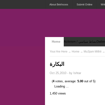
About Bekhsoos
Submit Online
Wri
Home
Activism / نشاط سياسي
Security & Violence / أمان وعنف
Your Are Here
→
Home
البكارة
Oct 25,2010 - by
Ishtar
(
4
votes, average:
5.00
out of 5)
Loading ...
1,450 views