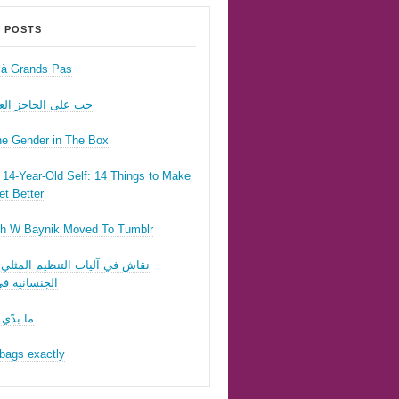
 POSTS
r à Grands Pas
حب على الحاجز ال
he Gender in The Box
14-Year-Old Self: 14 Things to Make
t Better
h W Baynik Moved To Tumblr
نقاش في آليات التنظيم المثلي 
الجنسانية في
ما بدّي 
bags exactly