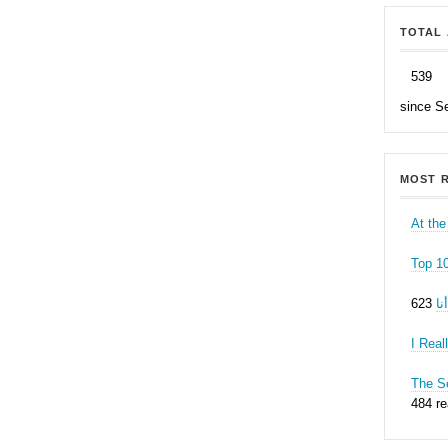
TOTAL 
539
since S
MOST R
At the
Top 1
ا
I Real
The Se
484 r