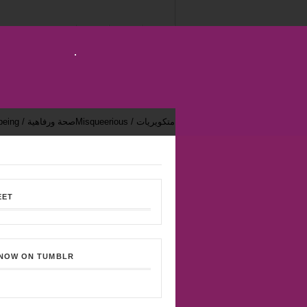
Misqueerious / متكويريات
Health & Well-being / صحة ورفاهية
EET
 NOW ON TUMBLR
Bekhsoos