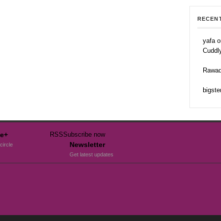
RECEN
yafa o
Cuddl
Rawad
bigste
e+
RSS
Subscribe now
Newsletter
circle
Get latest updates