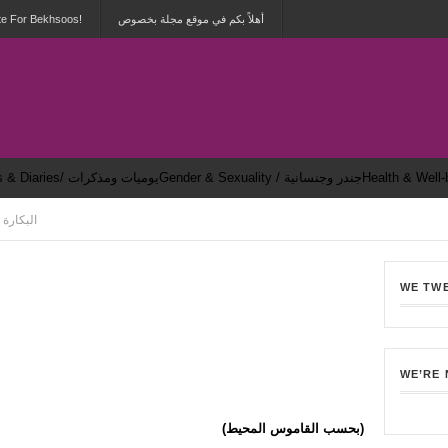
te For Bekhsoos!
أهلاً بكم في موقع مجلة بخصوص
Gender & Sexuality / جندر وجنسانية
Dailies & Diaries/ يوميات ومذكرات
→ Mu3jam Mithli → البكارة
WE TW
8
WE’RE
(بحسب القاموس المحيط)