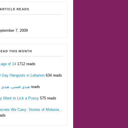
ARTICLE READS
eptember 7, 2009
EAD THIS MONTH
 age of 14
1712 reads
0 Gay Hangouts in Lebanon
634 reads
هيدي قصتي، هيدي أن
623 reads
ly Want to Lick a Pussy
575 reads
crets We Carry: Stories of Molesta...
eads